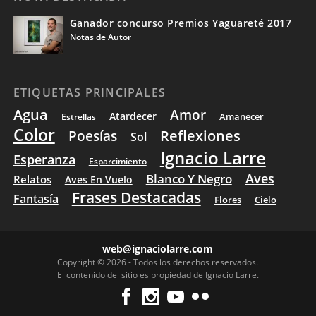
Ganador concurso Premios Yaguareté 2017
Notas de Autor
ETIQUETAS PRINCIPALES
Agua
Amor
Atardecer
Amanecer
Estrellas
Color
Poesías
Reflexiones
Sol
Ignacio Larre
Esperanza
Esparcimiento
Aves
Blanco Y Negro
Relatos
Aves En Vuelo
Frases Destacadas
Fantasía
Flores
Cielo
web@ignaciolarre.com
Copyright © 2026 - Todos los derechos reservados.
El contenido del sitio es propiedad de
Ignacio Larre
.