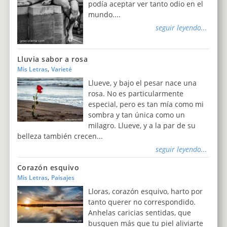
podía aceptar ver tanto odio en el
mundo....
seguir leyendo...
Lluvia sabor a rosa
,
Mis Letras
Varieté
Llueve, y bajo el pesar nace una
rosa. No es particularmente
especial, pero es tan mía como mi
sombra y tan única como un
milagro. Llueve, y a la par de su
belleza también crecen...
seguir leyendo...
Corazón esquivo
,
Mis Letras
Paisajes
Lloras, corazón esquivo, harto por
tanto querer no correspondido.
Anhelas caricias sentidas, que
busquen más que tu piel aliviarte