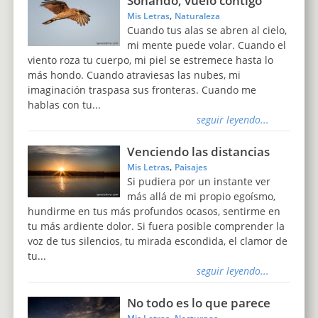
Soñando, vuelo contigo
,
Mis Letras
Naturaleza
Cuando tus alas se abren al cielo,
mi mente puede volar. Cuando el
viento roza tu cuerpo, mi piel se estremece hasta lo
más hondo. Cuando atraviesas las nubes, mi
imaginación traspasa sus fronteras. Cuando me
hablas con tu...
seguir leyendo...
Venciendo las distancias
,
Mis Letras
Paisajes
Si pudiera por un instante ver
más allá de mi propio egoísmo,
hundirme en tus más profundos ocasos, sentirme en
tu más ardiente dolor. Si fuera posible comprender la
voz de tus silencios, tu mirada escondida, el clamor de
tu...
seguir leyendo...
No todo es lo que parece
,