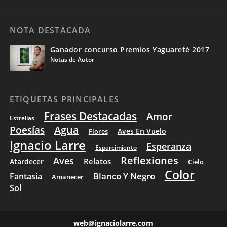
NOTA DESTACADA
Ganador concurso Premios Yaguareté 2017
Notas de Autor
ETIQUETAS PRINCIPALES
Frases Destacadas
Amor
Estrellas
Poesías
Agua
Aves En Vuelo
Flores
Ignacio Larre
Esperanza
Esparcimiento
Reflexiones
Aves
Relatos
Atardecer
Cielo
Color
Blanco Y Negro
Fantasía
Amanecer
Sol
web@ignaciolarre.com