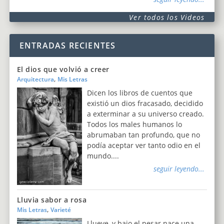
Ver todos los Videos
ENTRADAS RECIENTES
El dios que volvió a creer
,
Arquitectura
Mis Letras
Dicen los libros de cuentos que
existió un dios fracasado, decidido
a exterminar a su universo creado.
Todos los males humanos lo
abrumaban tan profundo, que no
podía aceptar ver tanto odio en el
mundo....
seguir leyendo...
Lluvia sabor a rosa
,
Mis Letras
Varieté
Llueve, y bajo el pesar nace una