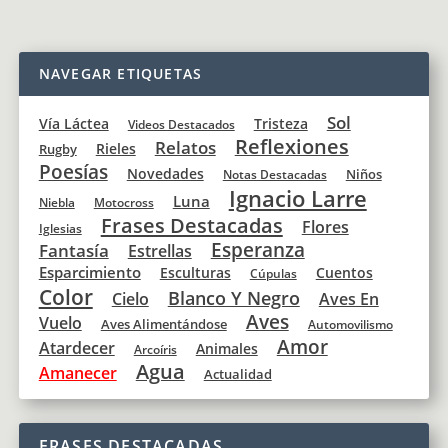
NAVEGAR ETIQUETAS
Sol
Vía Láctea
Tristeza
Videos Destacados
Reflexiones
Relatos
Rieles
Rugby
Poesías
Novedades
Niños
Notas Destacadas
Ignacio Larre
Luna
Niebla
Motocross
Frases Destacadas
Flores
Iglesias
Esperanza
Fantasía
Estrellas
Esparcimiento
Esculturas
Cuentos
Cúpulas
Color
Blanco Y Negro
Cielo
Aves En
Aves
Vuelo
Aves Alimentándose
Automovilismo
Amor
Atardecer
Animales
Arcoíris
Agua
Amanecer
Actualidad
FRASES DESTACADAS