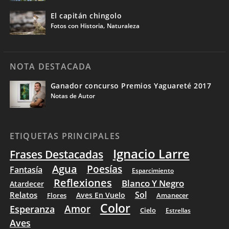
El capitán chingolo
,
Fotos con Historia
Naturaleza
NOTA DESTACADA
Ganador concurso Premios Yaguareté 2017
Notas de Autor
ETIQUETAS PRINCIPALES
Ignacio Larre
Frases Destacadas
Agua
Poesías
Fantasía
Esparcimiento
Reflexiones
Blanco Y Negro
Atardecer
Sol
Relatos
Aves En Vuelo
Flores
Amanecer
Color
Amor
Esperanza
Cielo
Estrellas
Aves