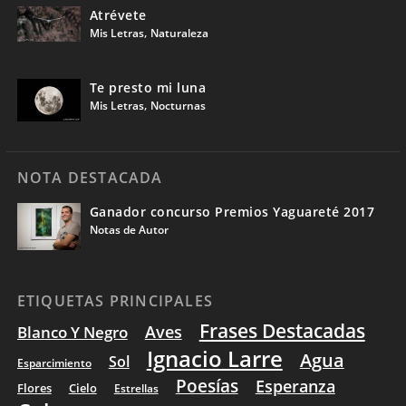
Atrévete
,
Mis Letras
Naturaleza
Te presto mi luna
,
Mis Letras
Nocturnas
NOTA DESTACADA
Ganador concurso Premios Yaguareté 2017
Notas de Autor
ETIQUETAS PRINCIPALES
Frases Destacadas
Aves
Blanco Y Negro
Ignacio Larre
Agua
Sol
Esparcimiento
Poesías
Esperanza
Flores
Cielo
Estrellas