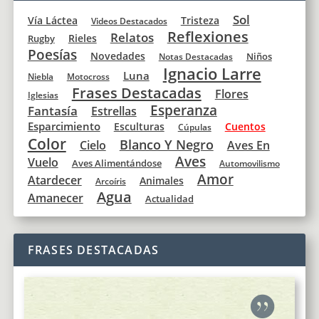
Sol
Vía Láctea
Tristeza
Videos Destacados
Reflexiones
Relatos
Rieles
Rugby
Poesías
Novedades
Niños
Notas Destacadas
Ignacio Larre
Luna
Niebla
Motocross
Frases Destacadas
Flores
Iglesias
Esperanza
Fantasía
Estrellas
Esparcimiento
Esculturas
Cuentos
Cúpulas
Color
Blanco Y Negro
Cielo
Aves En
Aves
Vuelo
Aves Alimentándose
Automovilismo
Amor
Atardecer
Animales
Arcoíris
Agua
Amanecer
Actualidad
FRASES DESTACADAS