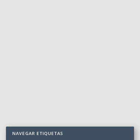
EL ÁNGEL MORTAL
Arquitectura
,
Mis Letras
Cuenta la historia que existía un ángel que desde la
luna pintaba un edén. Empleando colores infinitos y
un pincel de estrellas, daba vida y luz con cada trazo.
Quiso crear al ser más bonito y perfecto, capaz de
enamorar, de...
SEGUIR LEYENDO...
NAVEGAR ETIQUETAS