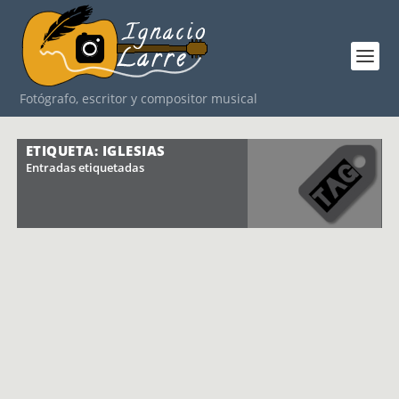
Fotógrafo, escritor y compositor musical
ETIQUETA: IGLESIAS
Entradas etiquetadas