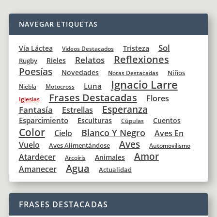
NAVEGAR ETIQUETAS
Sol
Vía Láctea
Tristeza
Videos Destacados
Reflexiones
Relatos
Rieles
Rugby
Poesías
Novedades
Niños
Notas Destacadas
Ignacio Larre
Luna
Niebla
Motocross
Frases Destacadas
Flores
Iglesias
Esperanza
Fantasía
Estrellas
Esparcimiento
Esculturas
Cuentos
Cúpulas
Color
Blanco Y Negro
Cielo
Aves En
Aves
Vuelo
Aves Alimentándose
Automovilismo
Amor
Atardecer
Animales
Arcoíris
Agua
Amanecer
Actualidad
FRASES DESTACADAS